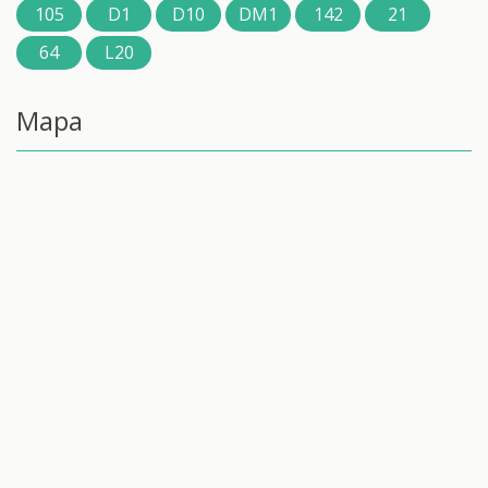
105
D1
D10
DM1
142
21
64
L20
Mapa