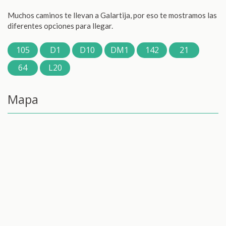
Muchos caminos te llevan a Galartija, por eso te mostramos las
diferentes opciones para llegar.
105
D1
D10
DM1
142
21
64
L20
Mapa