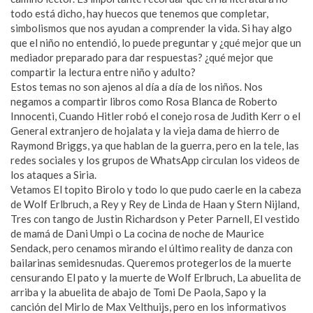
todo está dicho, hay huecos que tenemos que completar,
simbolismos que nos ayudan a comprender la vida. Si hay algo
que el niño no entendió, lo puede preguntar y ¿qué mejor que un
mediador preparado para dar respuestas? ¿qué mejor que
compartir la lectura entre niño y adulto?
Estos temas no son ajenos al día a día de los niños. Nos
negamos a compartir libros como Rosa Blanca de Roberto
Innocenti, Cuando Hitler robó el conejo rosa de Judith Kerr o el
General extranjero de hojalata y la vieja dama de hierro de
Raymond Briggs, ya que hablan de la guerra, pero en la tele, las
redes sociales y los grupos de WhatsApp circulan los videos de
los ataques a Siria.
Vetamos El topito Birolo y todo lo que pudo caerle en la cabeza
de Wolf Erlbruch, a Rey y Rey de Linda de Haan y Stern Nijland,
Tres con tango de Justin Richardson y Peter Parnell, El vestido
de mamá de Dani Umpi o La cocina de noche de Maurice
Sendack, pero cenamos mirando el último reality de danza con
bailarinas semidesnudas. Queremos protegerlos de la muerte
censurando El pato y la muerte de Wolf Erlbruch, La abuelita de
arriba y la abuelita de abajo de Tomi De Paola, Sapo y la
canción del Mirlo de Max Velthuijs, pero en los informativos