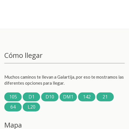
Cómo llegar
Muchos caminos te llevan a Galartija, por eso te mostramos las
diferentes opciones para llegar.
105
D1
D10
DM1
142
21
64
L20
Mapa