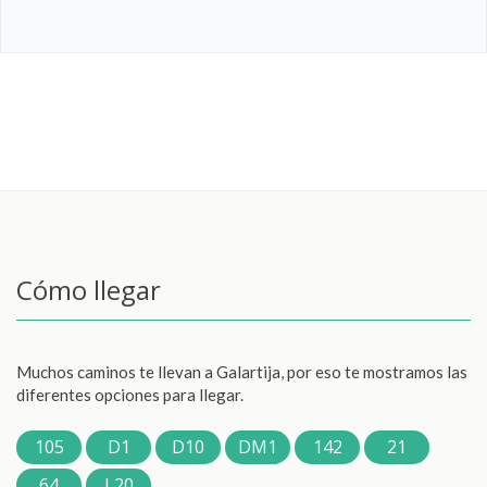
Cómo llegar
Muchos caminos te llevan a Galartija, por eso te mostramos las
diferentes opciones para llegar.
105
D1
D10
DM1
142
21
64
L20