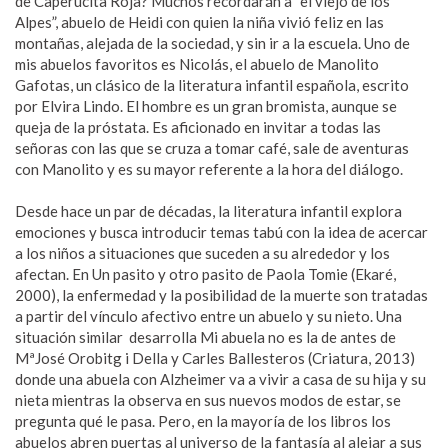
de Caperucita Roja? Muchos recordarán a “el viejo de los
Alpes”, abuelo de Heidi con quien la niña vivió feliz en las
montañas, alejada de la sociedad, y sin ir a la escuela. Uno de
mis abuelos favoritos es Nicolás, el abuelo de Manolito
Gafotas, un clásico de la literatura infantil española, escrito
por Elvira Lindo. El hombre es un gran bromista, aunque se
queja de la próstata. Es aficionado en invitar a todas las
señoras con las que se cruza a tomar café, sale de aventuras
con Manolito y es su mayor referente a la hora del diálogo.
Desde hace un par de décadas, la literatura infantil explora
emociones y busca introducir temas tabú con la idea de acercar
a los niños a situaciones que suceden a su alrededor y los
afectan. En Un pasito y otro pasito de Paola Tomie (Ekaré,
2000), la enfermedad y la posibilidad de la muerte son tratadas
a partir del vínculo afectivo entre un abuelo y su nieto. Una
situación similar desarrolla Mi abuela no es la de antes de
MªJosé Orobitg i Della y Carles Ballesteros (Criatura, 2013)
donde una abuela con Alzheimer va a vivir a casa de su hija y su
nieta mientras la observa en sus nuevos modos de estar, se
pregunta qué le pasa. Pero, en la mayoría de los libros los
abuelos abren puertas al universo de la fantasía al alejar a sus