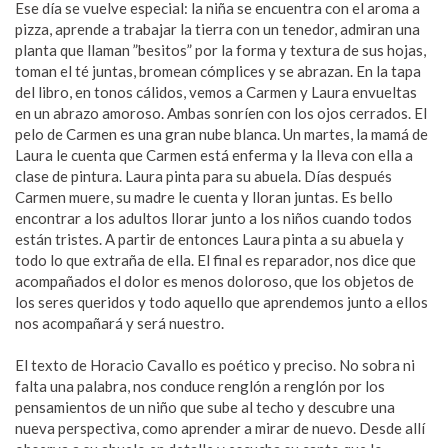
Ese día se vuelve especial: la niña se encuentra con el aroma a
pizza, aprende a trabajar la tierra con un tenedor, admiran una
planta que llaman ”besitos” por la forma y textura de sus hojas,
toman el té juntas, bromean cómplices y se abrazan. En la tapa
del libro, en tonos cálidos, vemos a Carmen y Laura envueltas
en un abrazo amoroso. Ambas sonríen con los ojos cerrados. El
pelo de Carmen es una gran nube blanca. Un martes, la mamá de
Laura le cuenta que Carmen está enferma y la lleva con ella a
clase de pintura. Laura pinta para su abuela. Días después
Carmen muere, su madre le cuenta y lloran juntas. Es bello
encontrar a los adultos llorar junto a los niños cuando todos
están tristes. A partir de entonces Laura pinta a su abuela y
todo lo que extraña de ella. El final es reparador, nos dice que
acompañados el dolor es menos doloroso, que los objetos de
los seres queridos y todo aquello que aprendemos junto a ellos
nos acompañará y será nuestro.
El texto de Horacio Cavallo es poético y preciso. No sobra ni
falta una palabra, nos conduce renglón a renglón por los
pensamientos de un niño que sube al techo y descubre una
nueva perspectiva, como aprender a mirar de nuevo. Desde allí