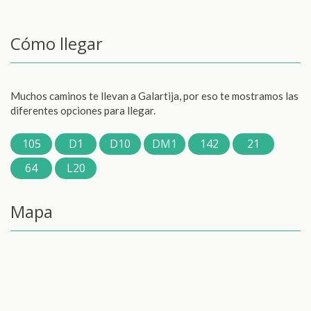
Cómo llegar
Muchos caminos te llevan a Galartija, por eso te mostramos las
diferentes opciones para llegar.
105
D1
D10
DM1
142
21
64
L20
Mapa