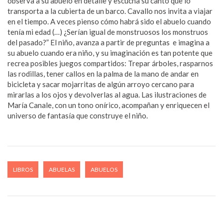
observa a su abuelo en detalle y escucha su canto que lo
transporta a la cubierta de un barco. Cavallo nos invita a viajar
en el tiempo. A veces pienso cómo habrá sido el abuelo cuando
tenía mi edad (…) ¿Serían igual de monstruosos los monstruos
del pasado?” El niño, avanza a partir de preguntas e imagina a
su abuelo cuando era niño, y su imaginación es tan potente que
recrea posibles juegos compartidos: Trepar árboles, rasparnos
las rodillas, tener callos en la palma de la mano de andar en
bicicleta y sacar mojarritas de algún arroyo cercano para
mirarlas a los ojos y devolverlas al agua. Las ilustraciones de
María Canale, con un tono onírico, acompañan y enriquecen el
universo de fantasía que construye el niño.
LIBROS
ABUELAS
ABUELOS